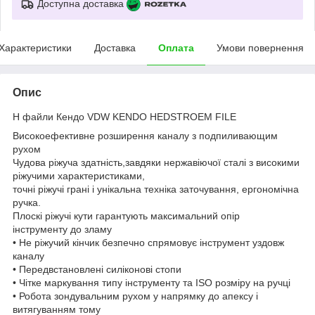
Доступна доставка
Характеристики
Доставка
Оплата
Умови повернення
Опис
Н файли Кендо VDW KENDO HEDSTROEM FILE
Високоефективне розширення каналу з подпиливающим
рухом
Чудова ріжуча здатність,завдяки нержавіючої сталі з високими
ріжучими характеристиками,
точні ріжучі грані і унікальна техніка заточування, ергономічна
ручка.
Плоскі ріжучі кути гарантують максимальний опір
інструменту до зламу
• Не ріжучий кінчик безпечно спрямовує інструмент уздовж
каналу
• Передвстановлені силіконові стопи
• Чітке маркування типу інструменту та ISO розміру на ручці
• Робота зондувальним рухом у напрямку до апексу і
витягуванням тому