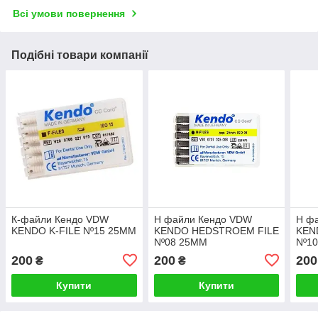
Всі умови повернення
Подібні товари компанії
К-файли Кендо VDW
Н файли Кендо VDW
Н ф
KENDO K-FILE Nº15 25MM
KENDO HEDSTROEM FILE
KEN
Nº08 25MM
Nº1
200
200
200
₴
₴
Купити
Купити