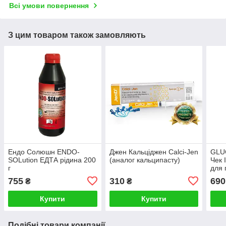
Всі умови повернення
З цим товаром також замовляють
Ендо Солюшн ENDO-
Джен Кальціджен Calci-Jen
GLU
SOLution ЕДТА рідина 200
(аналог кальципасту)
Чек 
г
для 
755
310
690
₴
₴
Купити
Купити
Подібні товари компанії