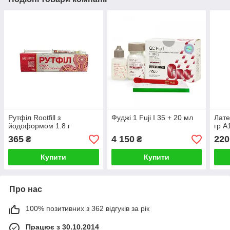
Рутфіл Rootfill з
Фуджі 1 Fuji I 35 + 20 мл
Лате
йодоформом 1.8 г
гр А
365
4 150
220
₴
₴
Купити
Купити
Про нас
100% позитивних з 362 відгуків за рік
Працює з 30.10.2014