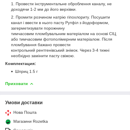
Провести інструментальне оброблення каналу, не
доходячи 1-2 мм до його верхівки.
Промити розчином натрію гіпохлориту. Посушити
канал і ввести в нього пасту Рутфіл з йодоформом,
загерметизувати порожнину
тимчасовим пломбувальним матеріалом на основі СІЦ
або тимчасовим фотополімерним матеріалом. Після
пломбування бажано провести
контрольний рентгенівський знімок. Через 3-4 тижні
необхідно замінити пасту свіжою.
Комплектация:
Шприц 1.5 г
Приховати
Умови доставки
Нова Пошта
Магазини Rozetka