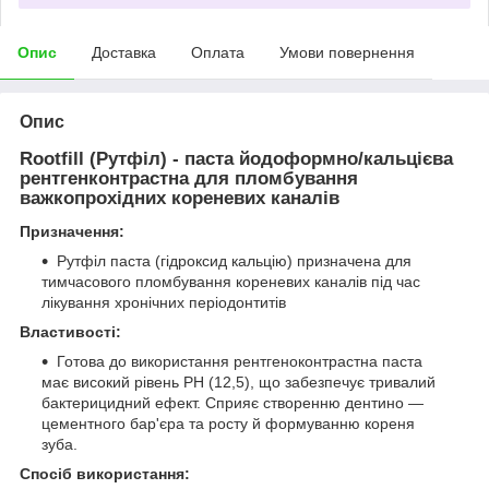
Опис
Доставка
Оплата
Умови повернення
Опис
Rootfill (Рутфіл) - паста йодоформно/кальцієва
рентгенконтрастна для пломбування
важкопрохідних кореневих каналів
Призначення:
Рутфіл паста (гідроксид кальцію) призначена для
тимчасового пломбування кореневих каналів під час
лікування хронічних періодонтитів
Властивості:
Готова до використання рентгеноконтрастна паста
має високий рівень PH (12,5), що забезпечує тривалий
бактерицидний ефект. Сприяє створенню дентино —
цементного бар'єра та росту й формуванню кореня
зуба.
Спосіб використання: