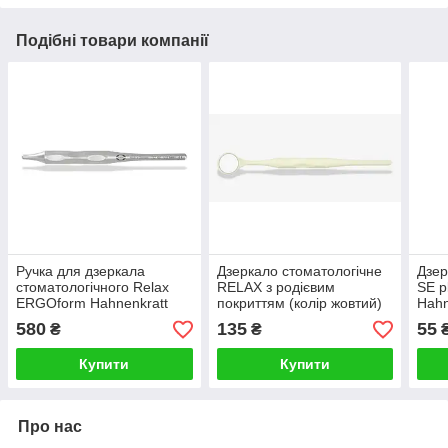
Подібні товари компанії
Ручка для дзеркала
Дзеркало стоматологічне
Дзер
стоматологічного Relax
RELAX з родієвим
SE p
ERGOform Hahnenkratt
покриттям (колір жовтий)
Hahn
№5 (Ø дзеркала 24 мм)
580
135
55
₴
₴
Hahnenkratt
Купити
Купити
Про нас