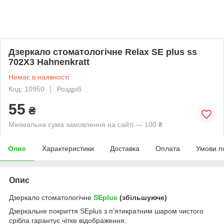
Дзеркало стоматологічне Relax SE plus ss
702X3 Hahnenkratt
Немає в наявності
Код: 10950
Роздріб
55
₴
Мінімальна сума замовлення на сайті — 100 ₴
Опис
Характеристики
Доставка
Оплата
Умови п
Опис
Дзеркало стоматологічне
SEplus
(збільшуюче)
Дзеркальне покриття SEplus з п'ятикратним шаром чистого
срібла гарантує чітке відображення.