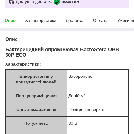
Доступна доставка
Опис
Характеристики
Доставка
Оплата
Умови п
Опис
Бактерицидний опромінювач BactoSfera OBB
30P ECO
Характеристики:
Використання у
Заборонено
присутності людей
Площа приміщення
До 40 м²
Ціль знезараження
Повітря і поверхні
Потужність
30 Вт