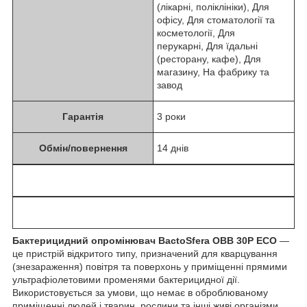
(лікарні, поліклініки), Для
офісу, Для стоматології та
косметології, Для
перукарні, Для їдальні
(ресторану, кафе), Для
магазину, На фабрику та
завод
Гарантія
3 роки
Обмін/повернення
14 днів
Бактерицидний опромінювач BactoSfera OBB 30P ECO
—
це пристрій відкритого типу, призначений для кварцування
(знезараження) повітря та поверхонь у приміщенні прямими
ультрафіолетовими променями бактерицидної дії.
Використовується за умови, що немає в оброблюваному
приміщенні людей і тварин, рослини та інші живі організми