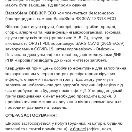
мають бути захищені від випромінювання.
BactoSfera OBB 30P ECO
комплектується безозоновою
бактерицидною лампою BactoSfera BS 30W T8/G13-ECO.
Вбиває (інактивує) віруси, бактерії, цвіль, грибки, дріжджі,
спори, алергени та інші інфекційні мікроорганізми, зокрема
віруси грипу всіх типів (гриппатипи A, B, C), віруси, що
викликають ОРЗ і ГРВІ, коронавірус SARS-CoV-2 (2019-nCoV)
захворювання COVID-19, штам коронавірусу «Омікрон».
Поглинана доза ультрафіолетової радіації молекулами ДНК і
РНК мікробів призводить до їхньої миттєвої загибелі.
Кварцування приміщень особливо ефективне для запобігання
захворюванням у період гострих респіраторних вірусних
інфекцій, епідемій і пандемій грипу. Дає змогу уникнути
зараження небезпечною для здоров'я людини інфекцією під
час перебування в будинку носія інфекції. У період епідемій
грипу кварцування кімнат необхідно проводити щодня. З
профілактичною метою кварцування кімнат рекомендується
проводити раз-двічі на тиждень.
СФЕРА ЗАСТОСУВАННЯ:
Широко застосовується
у побуті
(будинки, квартири, будь-які
житлові та нежитлі приміщення),
у бізнесі
(офіси, цеха,