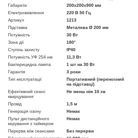
Габарити
200x200x900 мм
Електроживлення
220 В 50 Гц
Артикул
1213
Підставка
Металева Ø 200 мм
Потужність
30 Вт
Зона дії
180°
Ступінь захисту
IP40
Потужність УФ 254 нм
11,3 Вт
Бактерицидна лампа
1 шт на 30 Вт
Гарантія
3 роки
Тип експлуатації
Портативний (переносний
на підставці)
Ефективний сеанс
Не менш ніж 10 хв
кварцування
Провід
1,5 м
Генерація озону
Немає
Пульт дистанційного
Немає
керування з таймером
Перерва між сеансами
Без перерви