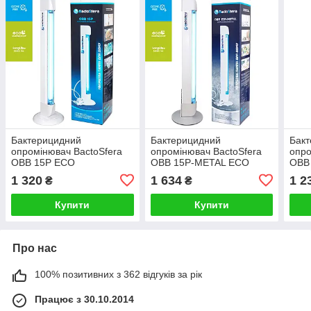
Бактерицидний
Бактерицидний
Бак
опромінювач BactoSfera
опромінювач BactoSfera
опро
OBB 15P ECO
OBB 15P-METAL ECO
OBB
1 320
1 634
1 2
₴
₴
Купити
Купити
Про нас
100% позитивних з 362 відгуків за рік
Працює з 30.10.2014