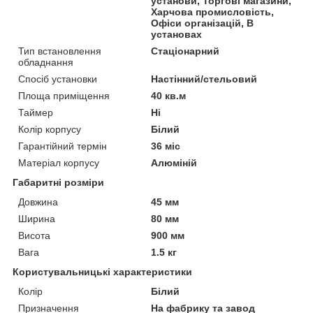
установи, Торгові магазини,
Харчова промисловість,
Офіси організацій, В
установах
Тип встановлення
Стаціонарний
обладнання
Спосіб установки
Настінний/стельовий
Площа приміщення
40 кв.м
Таймер
Ні
Колір корпусу
Білий
Гарантійний термін
36 міс
Матеріал корпусу
Алюміній
Габаритні розміри
Довжина
45 мм
Ширина
80 мм
Висота
900 мм
Вага
1.5 кг
Користувальницькі характеристики
Колір
Білий
Призначення
На фабрику та завод