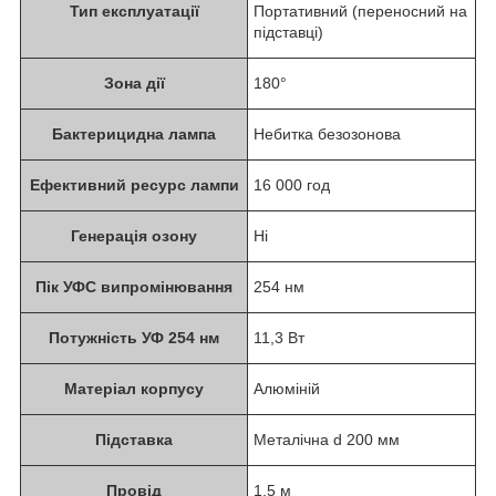
Тип експлуатації
Портативний (переносний на
підставці)
Зона дії
180°
Бактерицидна лампа
Небитка безозонова
Ефективний ресурс лампи
16 000 год
Генерація озону
Ні
Пік УФС випромінювання
254 нм
Потужність УФ 254 нм
11,3 Вт
Матеріал корпусу
Алюміній
Підставка
Металічна d 200 мм
Провід
1,5 м