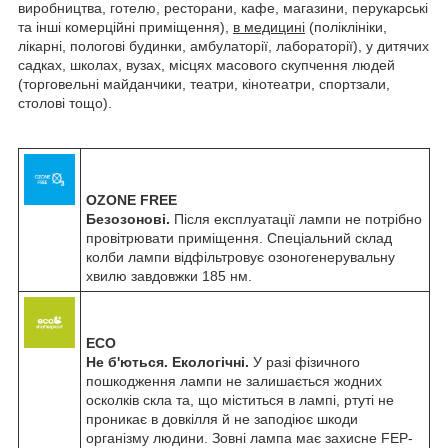
виробництва, готелю, ресторани, кафе, магазини, перукарські
та інші комерційні приміщення),
в медицині
(поліклініки,
лікарні, пологові будинки, амбулаторії, лабораторії), у дитячих
садках, школах, вузах, місцях масового скупчення людей
(торговельні майданчики, театри, кінотеатри, спортзали,
столові тощо).
OZONE FREE
Безозонові.
Після експлуатації лампи не потрібно
провітрювати приміщення. Спеціальний склад
колби лампи відфільтровує озоногенерувальну
хвилю завдовжки 185 нм.
ECO
Не б'ються. Екологічні.
У разі фізичного
пошкодження лампи не залишається жодних
осколків скла та, що міститься в лампі, ртуті не
проникає в довкілля й не заподіює шкоди
організму людини. Зовні лампа має захисне FEP-