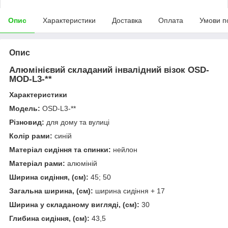
Опис
Характеристики
Доставка
Оплата
Умови п
Опис
Алюмінієвий складаний інвалідний візок OSD-
MOD-L3-**
Характеристики
Модель:
OSD-L3-**
Різновид:
для дому та вулиці
Колір рами:
синій
Матеріал сидіння та спинки:
нейлон
Матеріал рами:
алюміній
Ширина сидіння, (см):
45; 50
Загальна ширина, (см):
ширина сидіння + 17
Ширина у складаному вигляді, (см):
30
Глибина сидіння, (см):
43,5