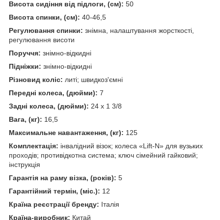
Висота сидіння від підлоги, (см):
50
Висота спинки, (см):
40-46,5
Регулювання спинки:
знімна, налаштування жорсткості,
регулювання висоти
Поруччя:
знімно-відкидні
Підніжки:
знімно-відкидні
Різновид коліс:
литі; швидкоз'ємні
Передні колеса, (дюйми):
7
Задні колеса, (дюйми):
24 х 1 3/8
Вага, (кг):
16,5
Максимальне навантаження, (кг):
125
Комплектація:
інвалідний візок; колеса «Lift-N» для вузьких
проходів; противідкотна система; ключ сімейний гайковий;
інструкція
Гарантія на раму візка, (років):
5
Гарантійний термін, (міс.):
12
Країна реєстрації бренду:
Італія
Країна-виробник:
Китай