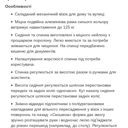
Особливості
Складаний механічний візок для дому та вулиці.
Міцна подвійна алюмінієва рама синього кольору
витримує навантаження до 125 кг.
Сидіння та спинка виготовлені з міцного нейлону з
прошарком поролону. Легко миються та за потреби
знімаються для чищення. На спинці передбачено
кишеню для документів.
Налаштування жорсткості спинки під потреби
користувача.
Спинка регулюється за висотою разом із ручками для
асистента.
Висота сидіння регулюється шляхом перестановки
передніх та задніх коліс одночасно. Кут нахилу сидіння
регулюється шляхом перестановки задніх коліс.
Знімно-відкидні підлокітники з поліуретановими
накладками для вільного пересадження у візок з інших
поверхонь та назад. «Скошена» форма дає змогу
зручно розташувати руки і водночас легко під'їжджати
до різних перешкод (наприклад, до столу). Регулюються