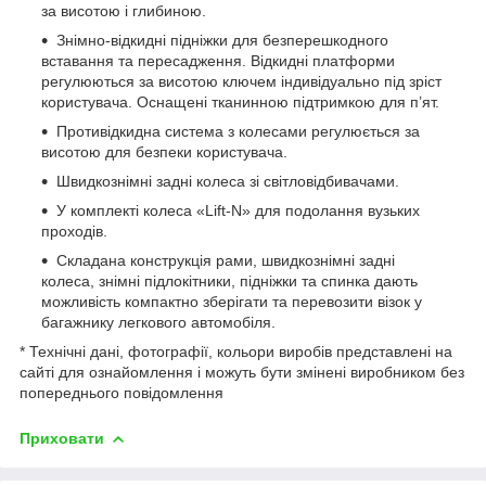
за висотою і глибиною.
Знімно-відкидні підніжки для безперешкодного
вставання та пересадження. Відкидні платформи
регулюються за висотою ключем індивідуально під зріст
користувача. Оснащені тканинною підтримкою для п’ят.
Противідкидна система з колесами регулюється за
висотою для безпеки користувача.
Швидкознімні задні колеса зі світловідбивачами.
У комплекті колеса «Lift-N» для подолання вузьких
проходів.
Складана конструкція рами, швидкознімні задні
колеса, знімні підлокітники, підніжки та спинка дають
можливість компактно зберігати та перевозити візок у
багажнику легкового автомобіля.
* Технічні дані, фотографії, кольори виробів представлені на
сайті для ознайомлення і можуть бути змінені виробником без
попереднього повідомлення
Приховати