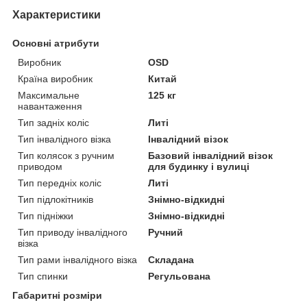
Характеристики
Основні атрибути
Виробник
ОSD
Країна виробник
Китай
Максимальне
125 кг
навантаження
Тип задніх коліс
Литі
Тип інвалідного візка
Інвалідний візок
Тип колясок з ручним
Базовий інвалідний візок
приводом
для будинку і вулиці
Тип передніх коліс
Литі
Тип підлокітників
Знімно-відкидні
Тип підніжки
Знімно-відкидні
Тип приводу інвалідного
Ручний
візка
Тип рами інвалідного візка
Складана
Тип спинки
Регульована
Габаритні розміри