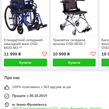
Стандартний складаний
Транзитна складана
Бага
інвалідний візок OSD-
каталка OSD-MOD-7
візо
MOD-M3-**
OSD
11 999
10 999
19 
₴
₴
Купити
Купити
Про нас
100% позитивних з 363 відгуків за рік
Працює з 30.10.2014
м. Івано-Франківськ
76018 вул.Незалежності 57/2, Івано-Франківськ, Україна