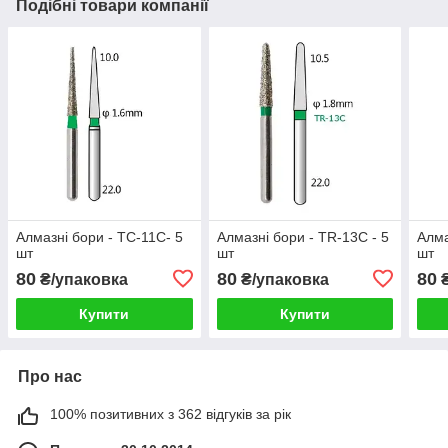
Подібні товари компанії
Алмазні бори - TC-11C- 5
Алмазні бори - TR-13C - 5
Алма
шт
шт
шт
80
80
80
₴/упаковка
₴/упаковка
₴
Купити
Купити
Про нас
100% позитивних з 362 відгуків за рік