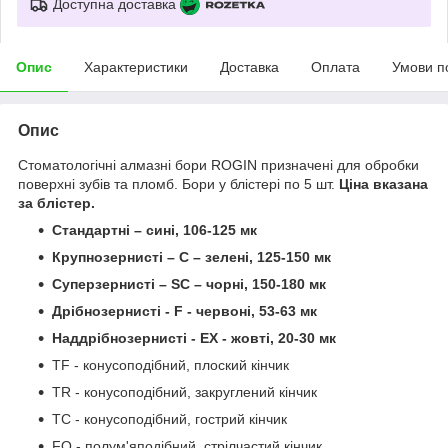
Доступна доставка
Опис
Характеристики
Доставка
Оплата
Умови п
Опис
Стоматологічні алмазні бори ROGIN призначені для обробки
поверхні зубів та пломб. Бори у блістері по 5 шт.
Ціна вказана
за блістер.
Стандартні – сині, 106-125 мк
Крупнозернисті – C – зелені, 125-150 мк
Суперзернисті – SC – чорні, 150-180 мк
Дрібнозернисті - F - червоні, 53-63 мк
Наддрібнозернисті - EX - жовті, 20-30 мк
TF - конусоподібний, плоский кінчик
TR - конусоподібний, закруглений кінчик
TC - конусоподібний, гострий кінчик
FO - полум'яподібний, стрілчастий кінчик