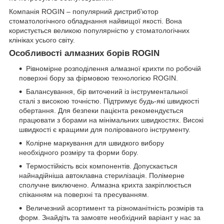
Компанія ROGIN – популярний дистриб'ютор
стоматологічного обладнання найвищої якості. Вона
користується великою популярністю у стоматологічних
клініках усього світу.
Особливості алмазних борів ROGIN
Рівномірне розподілення алмазної крихти по робочій
поверхні бору за фірмовою технологією ROGIN.
Балансування, бір виточений із інструментальної
сталі з високою точністю. Підтримує будь-які швидкості
обертання. Для безпеки пацієнта рекомендується
працювати з борами на мінімальних швидкостях. Високі
швидкості є кращими для полірованого інструменту.
Колірне маркування для швидкого вибору
необхідного розміру та форми бору.
Термостійкість всіх компонентів. Допускається
найнадійніша автоклавна стерилізація. Полімерне
сполучне виключено. Алмазна крихта закріплюється
спіканням на поверхні та пресуванням.
Величезний асортимент та різноманітність розмірів та
форм. Знайдіть та замовте необхідний варіант у нас за