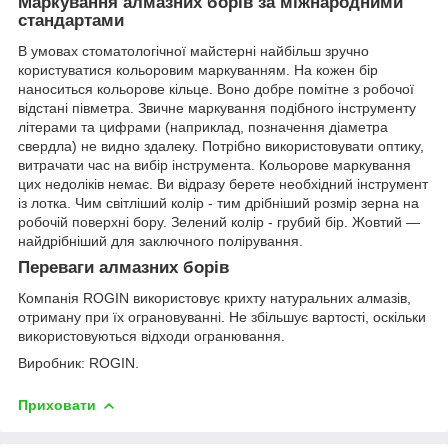
Маркування алмазних борів за міжнародними
стандартами
В умовах стоматологічної майстерні найбільш зручно
користуватися кольоровим маркуванням. На кожен бір
наноситься кольорове кільце. Воно добре помітне з робочої
відстані півметра. Звичне маркування подібного інструменту
літерами та цифрами (наприклад, позначення діаметра
свердла) не видно здалеку. Потрібно використовувати оптику,
витрачати час на вибір інструмента. Кольорове маркування
цих недоліків немає. Ви відразу берете необхідний інструмент
із лотка. Чим світліший колір - тим дрібніший розмір зерна на
робочій поверхні бору. Зелений колір - грубий бір. Жовтий —
найдрібніший для заключного полірування.
Переваги алмазних борів
Компанія ROGIN використовує крихту натуральних алмазів,
отриману при їх ограновуванні. Не збільшує вартості, оскільки
використовуються відходи огранювання.
Виробник: ROGIN.
Приховати