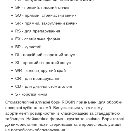
SF - прямий, плоский кінчик
SO - прямий, стрілчастий кінчик
SR - прямий, закруглений кінчик
RS - для препарування
EX - спеціальна форма
BR - кулястий
DI - подвійний зворотний конус
SI - простий зворотний конус
WR - колесо, круглий край
CR - для препарування
CD - для дитячої стоматології
S - коротка ніжка
Стоматологічні алмазні бори ROGIN призначені для обробки
поверхні зубів та пломб. Випускаються у великому
асортименті розмірностей із класифікацією за стандартною
таблицею. Найчастіша форма - кругла та конічна. Бори готові
до використання після стерилізації та в процесі експлуатації
не потребують обслуговування.