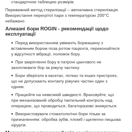
стандартною таблицею розмірів.
Переважний метод стерилізації – автоклавна стерилізація.
Використання перегрітої пари з температурою 200°С
небажано.
Алмазні бори ROGIN - рекомендації щодо
експлуатації
Перед використанням увімкніть бормашину з
вставленим бором поза ротом пацієнта, переконайтеся
у відсутності вібрації, поломок бору.
При закріпленні бору в патроні цангового не
захоплювати бор за ріжучу частину.
Бори зберігати в касетах, лотках та інших пристроях,
що не допускають контакту ріжучих частин один з
одним.
Працюйте на невеликій швидкості. Враховуйте, що
при механізованій обробці тактильний контроль над
операцією, що проводиться, багаторазово знижується.
Використовувати стоматологічні бори тільки за
призначенням: обробка зубів, пломб і щелепно-лицьова
хірургія.