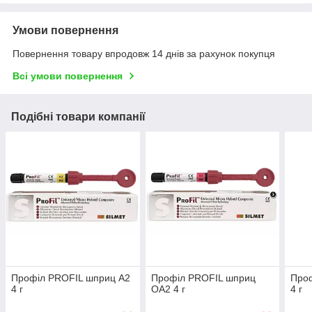
Умови повернення
Повернення товару впродовж 14 днів за рахунок покупця
Всі умови повернення
Подібні товари компанії
Профіл PROFIL шприц A2
Профіл PROFIL шприц
Про
4 г
ОА2 4 г
4 г