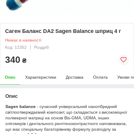
Саген Баланс DА2 Sagen Balance шприц 4 г
Немає в наявності
Код: 12352
Роздріб
340
₴
Опис
Характеристики
Доставка
Оплата
Умови п
Опис
Sagen balance
- сучасний універсальний наногібридний
світлоотверждаємий композит, що складається з високоміцної
полімерної матриці на основі Bis-GMA, UDMA, інших
олігомерів і дентального рентгеноконтрастного наповнювача,
що має спеціальну багаторівневу формулу розподілу за