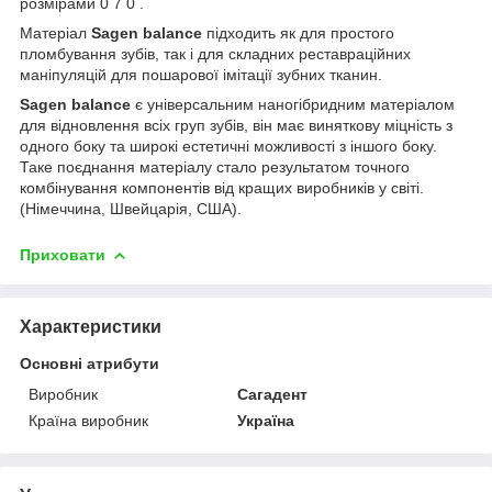
розмірами 0 7 0 .
Матеріал
Sagen balance
підходить як для простого
пломбування зубів, так і для складних реставраційних
маніпуляцій для пошарової імітації зубних тканин.
Sagen balance
є універсальним наногібридним матеріалом
для відновлення всіх груп зубів, він має виняткову міцність з
одного боку та широкі естетичні можливості з іншого боку.
Таке поєднання матеріалу стало результатом точного
комбінування компонентів від кращих виробників у світі.
(Німеччина, Швейцарія, США).
Приховати
Характеристики
Основні атрибути
Виробник
Сагадент
Країна виробник
Україна