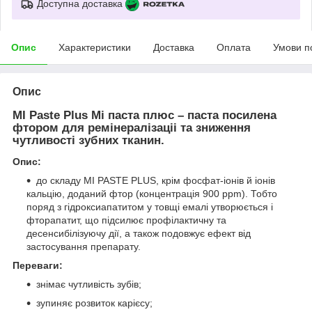
Доступна доставка
Опис
Характеристики
Доставка
Оплата
Умови п
Опис
MI Paste Plus Мі паста плюс – паста посилена
фтором для ремінералізаціі та зниження
чутливості зубних тканин.
Опис:
до складу MI PASTE PLUS, крім фосфат-іонів й іонів
кальцію, доданий фтор (концентрація 900 ppm). Тобто
поряд з гідроксиапатитом у товщі емалі утворюється і
фторапатит, що підсилює профілактичну та
десенсибілізуючу дії, а також подовжує ефект від
застосування препарату.
Переваги:
знімає чутливість зубів;
зупиняє розвиток карієсу;