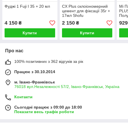
Фуджі 1 Fuji I 35 + 20 мл
CX Plus склоіономерний
Мі П
цемент для фіксації 35г +
PLUS
17мл Shofu
Пол
4 150
2 150
929
₴
₴
Купити
Купити
Про нас
100% позитивних з 362 відгуків за рік
Працює з 30.10.2014
м. Івано-Франківськ
76018 вул.Незалежності 57/2, Івано-Франківськ, Україна
Контакти
Сьогодні працює з 09:00 до 18:00
Показати весь графік роботи