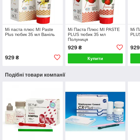
Мі паста плюс MI Paste
Мі Паста Плюс MI PASTE
Мі П
Plus тюбик 35 мл Ваніль
PLUS тюбик 35 мл
PLUS
Полуниця
929
929
₴
929
₴
Купити
Подібні товари компанії