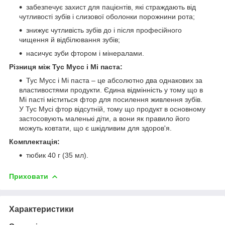
забезпечує захист для пацієнтів, які страждають від
чутливості зубів і слизової оболонки порожнини рота;
знижує чутливість зубів до і після професійного
чищення й відбілювання зубів;
насичує зуби фтором і мінералами.
Різниця між Тус Мусс і Мі паста:
Тус Мусс і Мі паста – це абсолютно два однакових за
властивостями продукти. Єдина відмінність у тому що в
Мі пасті міститься фтор для посилення живлення зубів.
У Тус Мусі фтор відсутній, тому що продукт в основному
застосовують маленькі діти, а вони як правило його
можуть ковтати, що є шкідливим для здоров'я.
Комплектація:
тюбик 40 г (35 мл).
Приховати
Характеристики