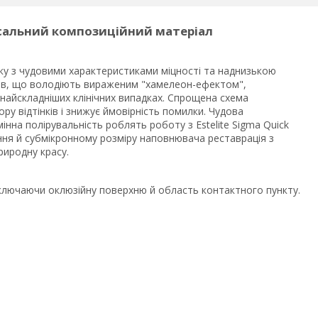
версальний композиційний матеріал
тику з чудовими характеристиками міцності та наднизькою
нків, що володіють вираженим "хамелеон-ефектом",
 найскладніших клінічних випадках. Спрощена схема
ру відтінків і знижує ймовірність помилки. Чудова
інна полірувальність роблять роботу з Estelite Sigma Quick
ання й субмікронному розміру наповнювача реставрація з
природну красу.
включаючи оклюзійну поверхню й область контактного пункту.