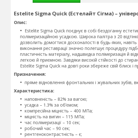
Estelite Sigma Quick (Естелайт Сігма) – уні
Опис:
Estelite Sigma Quick поєднує в собі бездоганну есте
полімеризаційною усадкою. Широка палітра з 20 відті
дозволить домогтися досконалості в будь-яких, навіть
виконання реставрації значно полегшує процедуру підбо
пластичність матеріалу, надшвидка полімеризація й відм
легкою й приємною. Завдяки високій стійкості до стир
Estelite Sigma Quick на довгі роки збереже свій блиск і 
Призначення:
пряме відновлення фронтальних і жувальних зубів, 
Характеристика:
наповненість – 82% за вагою;
усадка – 1.3% за об’ємом;
компресійна міцність – 400 МПа;
міцність на вигин – 115 МПа;
час полімеризації – 10 сек;
робочий час – 90 сек;
рентгеноконтрастність – є;