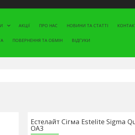
И
АКЦІЇ
ПРО НАС
НОВИНИ ТА СТАТТІ
КОНТАК
ТА
ПОВЕРНЕННЯ ТА ОБМІН
ВІДГУКИ
Естелайт Сігма Estelite Sigma Qu
ОА3