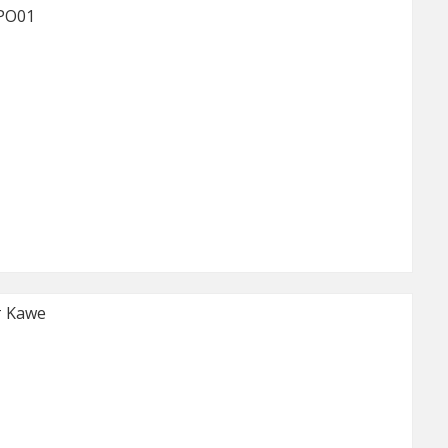
PO01
т Kawe