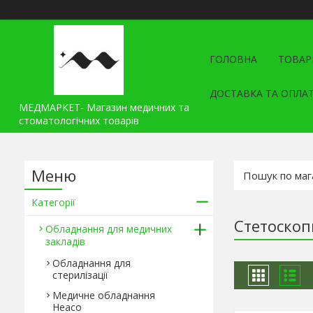
ГОЛОВНА
ТОВАР
ДОСТАВКА ТА ОПЛА
МЕДМАРКЕТ- Магазин медичних та
стоматологічних товарів
Категорії
Стетоскоп
Обладнання для медичних
закладів
Обладнання для
стерилізації
Медичне обладнання
Heaco