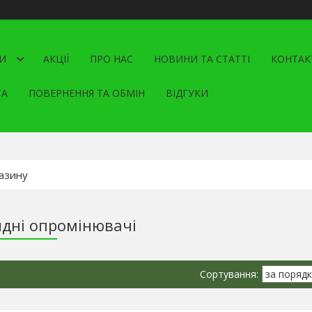
И
АКЦІЇ
ПРО НАС
НОВИНИ ТА СТАТТІ
КОНТАК
ТА
ПОВЕРНЕННЯ ТА ОБМІН
ВІДГУКИ
дні опромінювачі