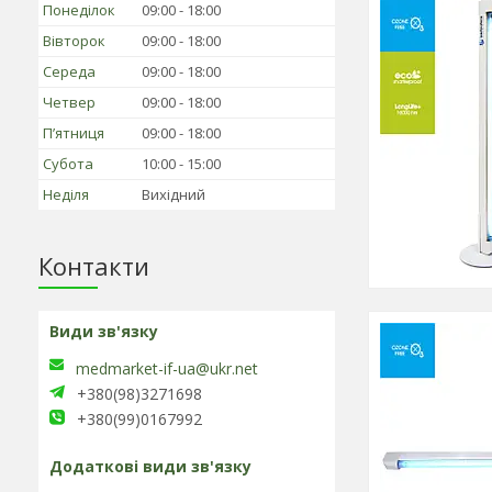
Понеділок
09:00
18:00
Вівторок
09:00
18:00
Середа
09:00
18:00
Четвер
09:00
18:00
Пʼятниця
09:00
18:00
Субота
10:00
15:00
Неділя
Вихідний
Контакти
medmarket-if-ua@ukr.net
+380(98)3271698
+380(99)0167992