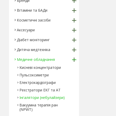
Бренди
Вітаміни та БАДи
Косметичні засоби
Аксесуари
Діабет моніторинг
Дитяча медтехніка
Медичне обладнання
Кисневі концентратори
Пульсоксиметри
Електрокардіографи
Реєстратори ЕКГ та АТ
Інгалятори (небулайзери)
Вакуумна терапія ран
(NPWT)