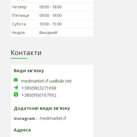
Четвер
09:00
18:00
Пʼятниця
09:00
18:00
Субота
10:00
15:00
Неділя
Вихідний
Контакти
medmarket-if-ua@ukr.net
+380(98)3271698
+380(99)0167992
medmarket.if
Instagram