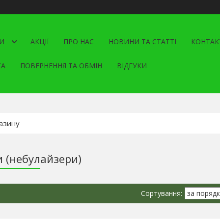
И
АКЦІЇ
ПРО НАС
НОВИНИ ТА СТАТТІ
КОНТАК
ТА
ПОВЕРНЕННЯ ТА ОБМІН
ВІДГУКИ
и (небулайзери)