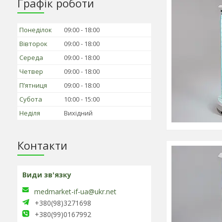
Графік роботи
Понеділок
09:00
18:00
Вівторок
09:00
18:00
Середа
09:00
18:00
Четвер
09:00
18:00
Пʼятниця
09:00
18:00
Субота
10:00
15:00
Неділя
Вихідний
Контакти
medmarket-if-ua@ukr.net
+380(98)3271698
+380(99)0167992