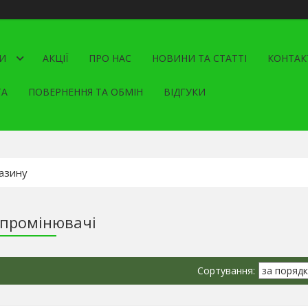
И
АКЦІЇ
ПРО НАС
НОВИНИ ТА СТАТТІ
КОНТАК
ТА
ПОВЕРНЕННЯ ТА ОБМІН
ВІДГУКИ
опромінювачі