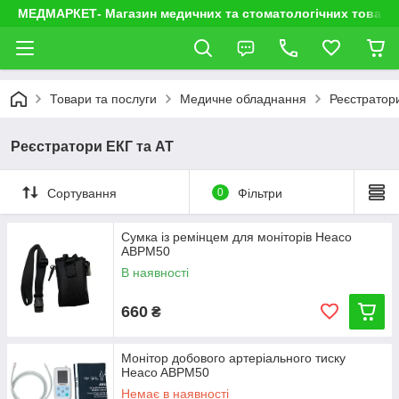
МЕДМАРКЕТ- Магазин медичних та стоматологічних товарі
Товари та послуги
Медичне обладнання
Реєстратор
Реєстратори ЕКГ та АТ
Сортування
0
Фільтри
Сумка із ремінцем для моніторів Heaco
ABPM50
В наявності
660
₴
Монітор добового артеріального тиску
Heaco ABPM50
Немає в наявності