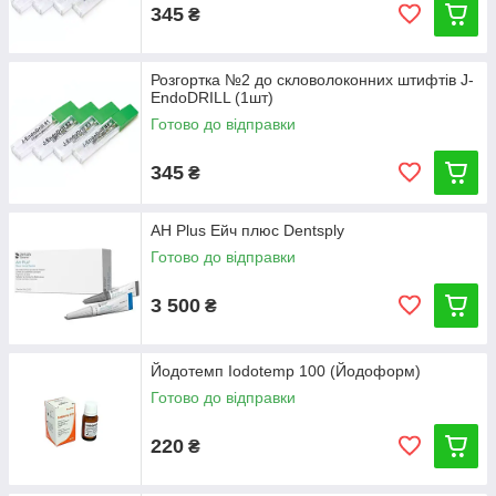
345
₴
Розгортка №2 до скловолоконних штифтів J-
EndoDRILL (1шт)
Готово до відправки
345
₴
AH Plus Ейч плюс Dentsply
Готово до відправки
3 500
₴
Йодотемп Iodotemp 100 (Йодоформ)
Готово до відправки
220
₴