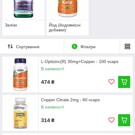
Залізо
Йод (йодовмісні
добавки)
Сортування
0
Фільтри
L-Optizinc(R) 30mg+Copper - 100 vcaps
В наявності
474
₴
Copper Citrate 2mg - 60 vcaps
В наявності
314
₴